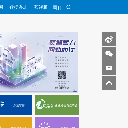
网
数据杂志
蓝视频
周刊
深蓝智库
企业社会责任峰会
智慧康养论坛
十大商业品牌