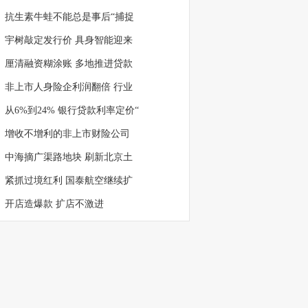
抗生素牛蛙不能总是事后“捕捉
宇树敲定发行价 具身智能迎来
厘清融资糊涂账 多地推进贷款
非上市人身险企利润翻倍 行业
从6%到24% 银行贷款利率定价“
增收不增利的非上市财险公司
中海摘广渠路地块 刷新北京土
紧抓过境红利 国泰航空继续扩
开店造爆款 扩店不激进