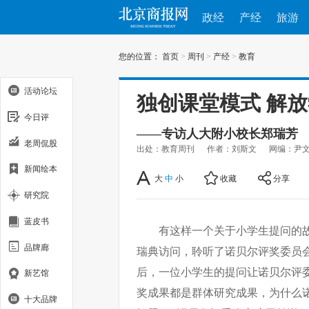
政经
产经
旅游
您的位置：
首页
>
周刊
>
产经
>
教育
活动论坛
独创课堂模式 解
今日评
——专访人大附小校长郑瑞芳
老周侃股
出处：教育周刊
作者：刘斯文
网编：尹
新闻绘本
大
中
小
收藏
分享
研究院
蓝皮书
有这样一个关于小学生提问的故
品牌廊
瑞典访问，聆听了诺贝尔评奖委员
后，一位小学生的提问让诺贝尔评委
新艺馆
奖成果都是群体研究成果，为什么诺
十大品牌