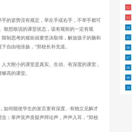
02
03
举手的姿势没有规定，举左手或右手，不举手都可
04
言、敢想敢说的课堂状态，该有规矩的一定有规
、限制思考的规矩就要坚决取缔，解放孩子的脑和
05
境下自由地张扬，”郑校长补充道。
06
07
，人大附小的课堂是真实、生动、有深度的课堂，
08
都够高的课堂。
09
10
够，如何能使学生的发言更有深度、有独立见解才
理念：掌声笑声质疑声辩论声，声声入耳，”郑校