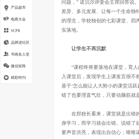
问题，” 诺贝尔评委会主席回答说
产品超市
差异、多元发展、让每一个生命独
电商大会
的理念，学校独创的七彩课堂、四
实落地。
SCPR
品牌进社区
让学生不再沉默
书画名人堂
微信矩阵
“课程终将要落地在课堂，育
入课堂后，发现学生上课发言很不
精彩特刊
基于‘怎么能让人大附小的课堂活跃
错了也要理直气壮，只要动脑筋就
在郑校长看来，课堂就是出错
身学习，而学习就会出错。说错了就
要声音洪亮，表现出自信心；唯唯