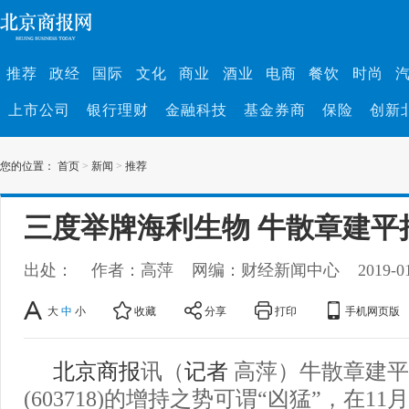
推荐
政经
国际
文化
商业
酒业
电商
餐饮
时尚
上市公司
银行理财
金融科技
基金券商
保险
创新
您的位置：
首页
>
新闻
>
推荐
三度举牌海利生物 牛散章建平
出处：
作者：高萍
网编：财经新闻中心
2019-0
大
中
小
收藏
分享
打印
手机网页版
北京商报
讯（
记者
高萍）牛散章建平
(603718)的增持之势可谓“凶猛”，在1