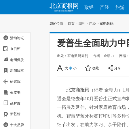
政经
产经
旅游
您的位置：
首页
>
周刊
>
产经
>
家电数码
活动论坛
爱普生全面助力中
今日评
出处：家电数码周刊
作者：金朝力
网编
老周侃股
大
中
小
收藏
分享
新闻绘本
研究院
北京商报讯
（记者 金朝力）1
蓝皮书
通会是继去年10月爱普生正式宣布
品牌廊
一拓展及延伸。针对家庭教育市场
新艺馆
机、智慧型蓝牙标签打印机等多种
细节出发，在助力学习、亲子陪伴
十大品牌