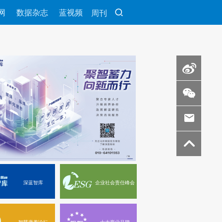
网
数据杂志
蓝视频
周刊
深蓝智库
企业社会责任峰会
智慧康养论坛
十大商业品牌