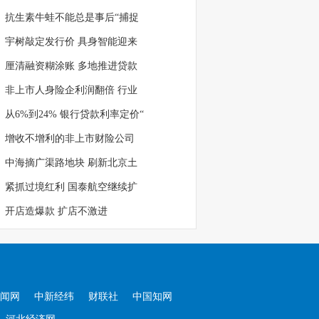
抗生素牛蛙不能总是事后“捕捉
宇树敲定发行价 具身智能迎来
厘清融资糊涂账 多地推进贷款
非上市人身险企利润翻倍 行业
从6%到24% 银行贷款利率定价“
增收不增利的非上市财险公司
中海摘广渠路地块 刷新北京土
紧抓过境红利 国泰航空继续扩
开店造爆款 扩店不激进
闻网
中新经纬
财联社
中国知网