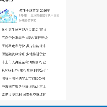
多项全球首发 2026年
8月6日，北京商报记者从中国国
际服务贸易交...
抗生素牛蛙不能总是事后“捕捉
不良贷款率攀升 4家农商行评级
宇树敲定发行价 具身智能迎来
厘清融资糊涂账 多地推进贷款
非上市人身险企利润翻倍 行业
从6%到24% 银行贷款利率定价“
增收不增利的非上市财险公司
中海摘广渠路地块 刷新北京土
紧抓过境红利 国泰航空继续扩