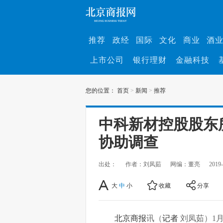
推荐
政经
国际
文化
商业
酒
上市公司
银行理财
金融科技
您的位置：
首页
>
新闻
>
推荐
中科新材控股股东
协助调查
出处：
作者：刘凤茹
网编：董亮
2019-
大
中
小
收藏
分享
北京商报
讯（
记者
刘凤茹）1月