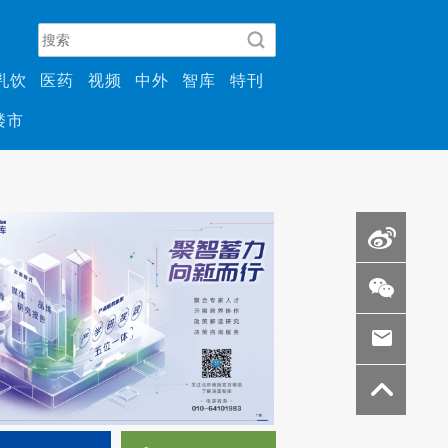
乳饮
医药
视频
中外
智库
特刊
楼市