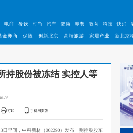
业
电商
餐饮
时尚
汽车
健康
养老
教育
科技
快消
基金券商
保险
创新北京
高端旅游
家居产业
新北京
所持股份被冻结 实控人等
01-03
打印
手机网页版
3日早间，中科新材（002290）发布一则控股股东