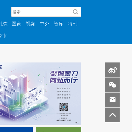
乳饮
医药
视频
中外
智库
特刊
楼市