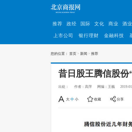
推荐
政经
国际
文化
商业
酒
上市公司
银行理财
金融科技
您的位置：
首页
>
新闻
>
推荐
昔日股王腾信股份
出处：
作者：高萍
网编：王巍
2019-01
大
中
小
收藏
分享