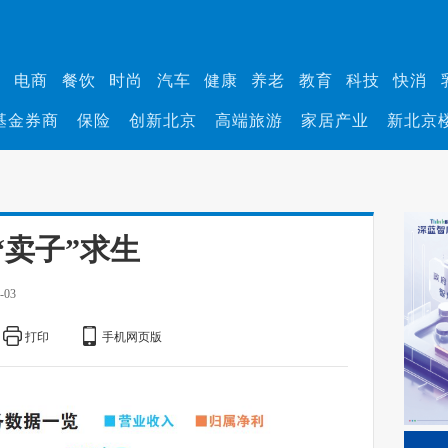
业
电商
餐饮
时尚
汽车
健康
养老
教育
科技
快消
基金券商
保险
创新北京
高端旅游
家居产业
新北京
“卖子”求生
-03
打印
手机网页版