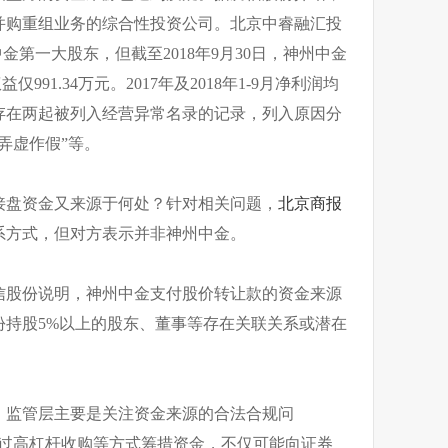
并购重组业务的综合性投资公司。北京中睿融汇投
金第一大股东，但截至2018年9月30日，神州中金
仅991.34万元。2017年及2018年1-9月净利润均
存在两起被列入经营异常名录的记录，列入原因分
弄虚作假”等。
接盘资金又来源于何处？针对相关问题，
北京商报
系方式，但对方表示并非神州中金。
信股份说明，神州中金支付股价转让款的资金来源
份持股5%以上的股东、董事等存在关联关系或潜在
，监管层主要是关注资金来源的合法合规问
通过高杠杆收购等方式筹措资金，不仅可能向证券