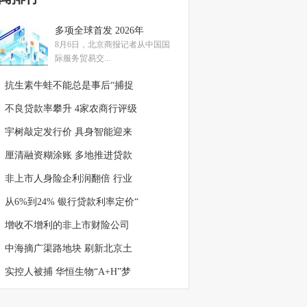
多项全球首发 2026年
8月6日，北京商报记者从中国国
际服务贸易交...
抗生素牛蛙不能总是事后“捕捉
不良贷款率攀升 4家农商行评级
宇树敲定发行价 具身智能迎来
厘清融资糊涂账 多地推进贷款
非上市人身险企利润翻倍 行业
从6%到24% 银行贷款利率定价“
增收不增利的非上市财险公司
中海摘广渠路地块 刷新北京土
实控人被捕 华恒生物“A+H”梦