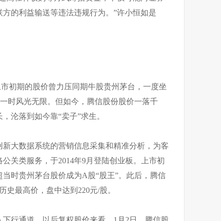
联方的利益输送等违法违规行为。”许小恒如是
上市初期的股价曾力压同期牛股贵州茅台，一度坐
份一时风光无限。但如今，腾信股份股价一落千
，沦落到如今靠“卖子”求生。
创新大数据系统的营销信息采集和精准分析，为客
公关类服务，于2014年9月登陆创业板。上市初
当时贵州茅台股价成为A股“股王”。此后，腾信
历史最高价，盘中达到220元/股。
下行通道。以后复权股价来看，1月2日，腾信股