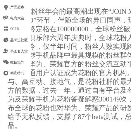
产品超市
本场粉丝年会的最高潮出现在“JOIN M
电商大会
WORLD”环节，伴随全场的异口同声
数字最终定格在100000000，全球粉丝
SCPR
日花粉俱乐部六周年庆典时，全球花粉人数
品牌进社区
人；如今，仅半年时间，粉丝人数实现
书画名人堂
成为全球手机品牌中最具规模的粉丝群
微信矩阵
乐部是华为、荣耀官方的粉丝交流互动
者从普通用户认证成为花粉的官方机构
精彩特刊
与、高互动、接地气，是花粉社群的最
方的数据，过去一年，通过自有平台及
为及荣耀手机为花粉答疑解惑300149
布全球的花粉也对华为、荣耀产品的研
给予无私反馈，支撑了87个beta测试，
品。