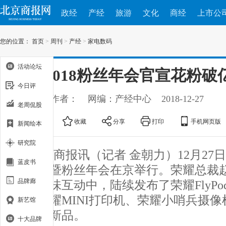
政经
产经
旅游
文化
商经
上市公
您的位置：
首页
>
周刊
>
产经
>
家电数码
活动论坛
荣耀2018粉丝年会官宣花粉破
今日评
出处：
作者：
网编：产经中心
2018-12-27
老周侃股
大
中
小
收藏
分享
打印
手机网页版
新闻绘本
研究院
北京商报讯（记者 金朝力）12月27日
蓝皮书
周年庆暨粉丝年会在京举行。荣耀总裁
品牌廊
粉的趣味互动中，陆续发布了荣耀FlyPo
机、荣耀MINI打印机、荣耀小哨兵摄
新艺馆
款潮流新品。
十大品牌