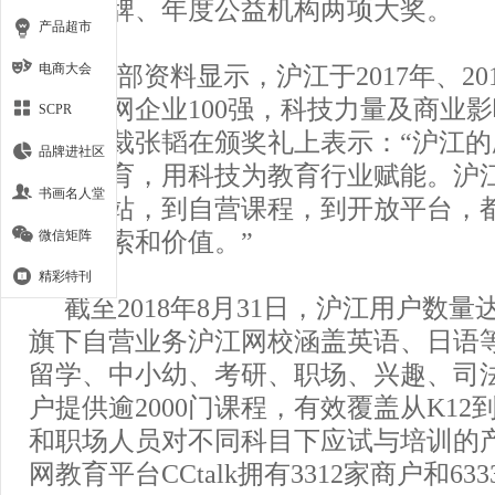
外语品牌、年度公益机构两项大奖。
产品超市
电商大会
工信部资料显示，沪江于2017年、20
国互联网企业100强，科技力量及商业
SCPR
江副总裁张韬在颁奖礼上表示：“沪江
品牌进社区
改变教育，用科技为教育行业赋能。沪
书画名人堂
学习网站，到自营课程，到开放平台，
微信矩阵
能的探索和价值。”
精彩特刊
截至2018年8月31日，沪江用户数量达
旗下自营业务沪江网校涵盖英语、日语等
留学、中小幼、考研、职场、兴趣、司
户提供逾2000门课程，有效覆盖从K1
和职场人员对不同科目下应试与培训的
网教育平台CCtalk拥有3312家商户和63