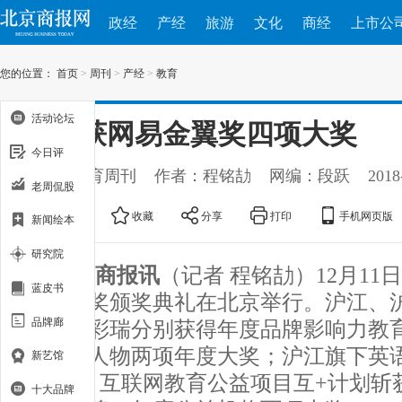
政经
产经
旅游
文化
商经
上市公
您的位置：
首页
>
周刊
>
产经
>
教育
活动论坛
沪江获网易金翼奖四项大奖
今日评
出处：教育周刊
作者：程铭劼
网编：段跃
2018
老周侃股
大
中
小
收藏
分享
打印
手机网页版
新闻绘本
研究院
北京商报讯
（记者 程铭劼）12月11
蓝皮书
育金翼奖颁奖典礼在北京举行。沪江、
品牌廊
CEO伏彩瑞分别获得年度品牌影响力教
业风云人物两项年度大奖；沪江旗下英
新艺馆
Hitalk、互联网教育公益项目互+计划
十大品牌