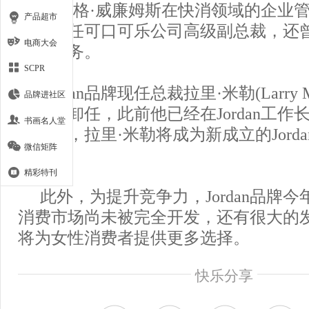
克雷格·威廉姆斯在快消领域的企业
产品超市
前曾担任可口可乐公司高级副总裁，还
电商大会
高管职务。
SCPR
Jordan品牌现任总裁拉里·米勒(Larry M
品牌进社区
年正式卸任，此前他已经在Jordan工作
书画名人堂
任之后，拉里·米勒将成为新成立的Jord
微信矩阵
席。
精彩特刊
此外，为提升竞争力，Jordan品牌
消费市场尚未被完全开发，还有很大的
将为女性消费者提供更多选择。
快乐分享