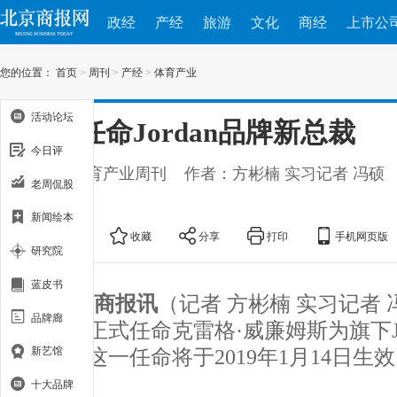
政经
产经
旅游
文化
商经
上市公
您的位置：
首页
>
周刊
>
产经
>
体育产业
活动论坛
耐克任命Jordan品牌新总裁
今日评
出处：体育产业周刊
作者：方彬楠 实习记者 冯硕
老周侃股
11-20
新闻绘本
大
中
小
收藏
分享
打印
手机网页版
研究院
蓝皮书
北京商报讯
（记者 方彬楠 实习记者
品牌廊
克集团正式任命克雷格·威廉姆斯为旗下Jo
新艺馆
总裁，这一任命将于2019年1月14日生
十大品牌