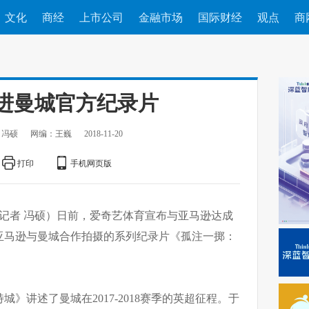
文化
商经
上市公司
金融市场
国际财经
观点
商
进曼城官方纪录片
 冯硕
网编：王巍
2018-11-20
打印
手机网页版
习记者 冯硕）日前，爱奇艺体育宣布与亚马逊达成
亚马逊与曼城合作拍摄的系列纪录片《孤注一掷：
》讲述了曼城在2017-2018赛季的英超征程。于