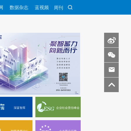
网
数据杂志
蓝视频
周刊
深蓝智库
企业社会责任峰会
智慧康养论坛
十大商业品牌