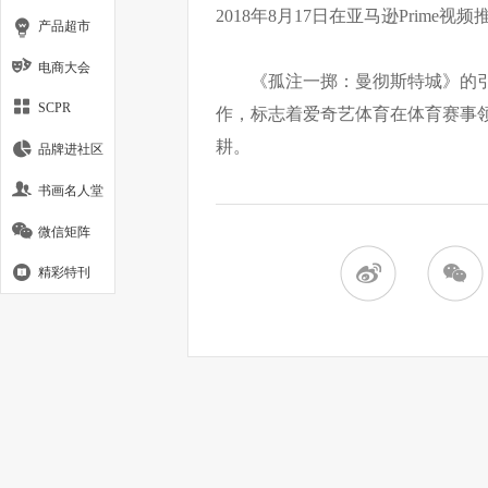
2018年8月17日在亚马逊Prime
产品超市
电商大会
《孤注一掷：曼彻斯特城》的
SCPR
作，标志着爱奇艺体育在体育赛事
耕。
品牌进社区
书画名人堂
微信矩阵
精彩特刊