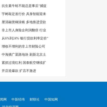
抗生素牛蛙不能总是事后“捕捉
宇树敲定发行价 具身智能迎来
厘清融资糊涂账 多地推进贷款
非上市人身险企利润翻倍 行业
从6%到24% 银行贷款利率定价“
增收不增利的非上市财险公司
中海摘广渠路地块 刷新北京土
紧抓过境红利 国泰航空继续扩
开店造爆款 扩店不激进
闻网
中新经纬
财联社
中国知网