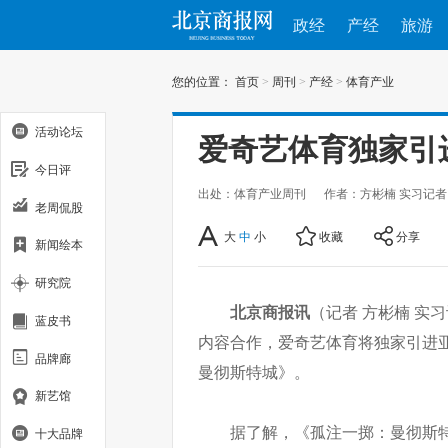
政经
产经
旅游
您的位置：
首页
>
周刊
>
产经
>
体育产业
活动论坛
爱奇艺体育独家引
今日评
出处：体育产业周刊
作者：方彬楠 实习记者
老周侃股
大
中
小
收藏
分享
新闻绘本
研究院
北京商报讯
（记者 方彬楠 实
蓝皮书
内容合作，爱奇艺体育将独家引进
品牌廊
曼彻斯特城》。
新艺馆
据了解，《孤注一掷：曼彻斯特城
十大品牌