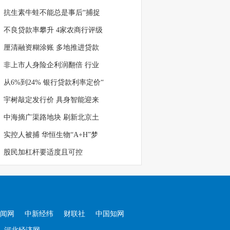
抗生素牛蛙不能总是事后“捕捉
不良贷款率攀升 4家农商行评级
厘清融资糊涂账 多地推进贷款
非上市人身险企利润翻倍 行业
从6%到24% 银行贷款利率定价“
宇树敲定发行价 具身智能迎来
中海摘广渠路地块 刷新北京土
实控人被捕 华恒生物“A+H”梦
股民加杠杆要适度且可控
闻网
中新经纬
财联社
中国知网