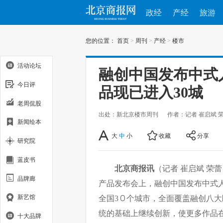
政经
产经
旅游
您的位置：
首页
>
周刊
>
产经
>
楼市
活动论坛
融创中国发布中式
今日评
品现已进入30城
老周侃股
出处：新北京楼市周刊
作者：记者 崔启斌 
新闻绘本
大
中
小
收藏
分享
研究院
蓝皮书
北京商报讯
（记者 崔启斌 荣蕾
品牌廊
产品发布会上，融创中国发布中式
新艺馆
全国3０个城市，全面覆盖融创八
统的基础上继续创新，使更多作品
十大品牌