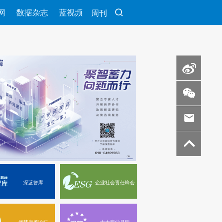
网
数据杂志
蓝视频
周刊
深蓝智库
企业社会责任峰会
智慧康养论坛
十大商业品牌