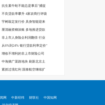
抗生素牛蛙不能总是事后“捕捉
不良贷款率攀升 4家农商行评级
宇树敲定发行价 具身智能迎来
厘清融资糊涂账 多地推进贷款
非上市人身险企利润翻倍 行业
从6%到24% 银行贷款利率定价“
增收不增利的非上市财险公司
中海摘广渠路地块 刷新北京土
紧抓过境红利 国泰航空继续扩
闻网
中新经纬
财联社
中国知网