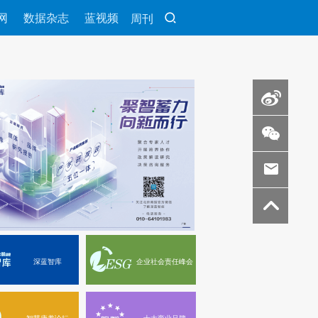
网
数据杂志
蓝视频
周刊
深蓝智库
企业社会责任峰会
智慧康养论坛
十大商业品牌