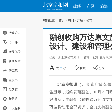
政经
产经
旅游
您的位置：
首页
>
周刊
>
产经
>
楼市
活动论坛
融创收购万达原文
今日评
设计、建设和管理
老周侃股
出处：新北京楼市周刊
作者：记者 崔启斌 
新闻绘本
大
中
小
收藏
分享
研究院
蓝皮书
北京商报讯
（记者 崔启斌 荣
品牌廊
告显示，最终花落融创。10月29
新艺馆
好协商，由融创出资收购万达原文旅
万达将动用全部资源，全力支持融
十大品牌