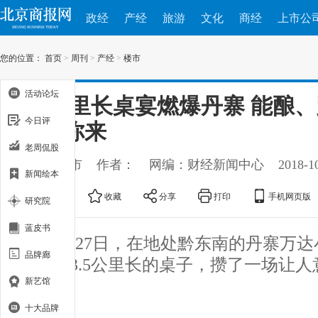
政经
产经
旅游
文化
商经
上市公
您的位置：
首页
>
周刊
>
产经
>
楼市
活动论坛
3.5公里长桌宴燃爆丹寨 能酿
今日评
也等你来
老周侃股
出处：楼市
作者：
网编：财经新闻中心
2018-1
新闻绘本
大
中
小
收藏
分享
打印
手机网页版
研究院
蓝皮书
10月27日，在地处黔东南的丹寨万
品牌廊
着一张3.5公里长的桌子，攒了一场让
新艺馆
席。
十大品牌