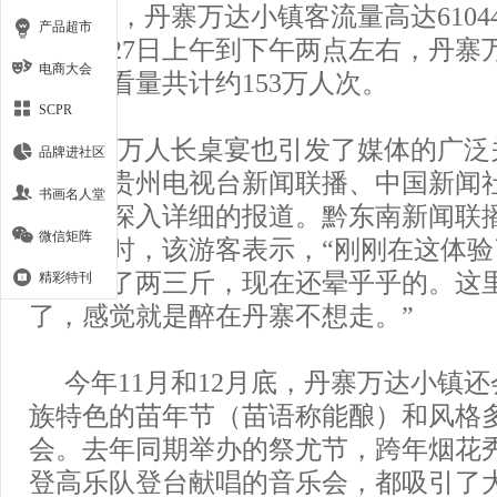
当天，丹寨万达小镇客流量高达610
产品超市
从10月27日上午到下午两点左右，丹寨
电商大会
直播观看量共计约153万人次。
SCPR
丹寨万人长桌宴也引发了媒体的广泛
品牌进社区
视台、贵州电视台新闻联播、中国新闻
书画名人堂
给予了深入详细的报道。黔东南新闻联
微信矩阵
位游客时，该游客表示，“刚刚在这体
口气喝了两三斤，现在还晕乎乎的。这
精彩特刊
了，感觉就是醉在丹寨不想走。”
今年11月和12月底，丹寨万达小镇
族特色的苗年节（苗语称能酿）和风格
会。去年同期举办的祭尤节，跨年烟花
登高乐队登台献唱的音乐会，都吸引了