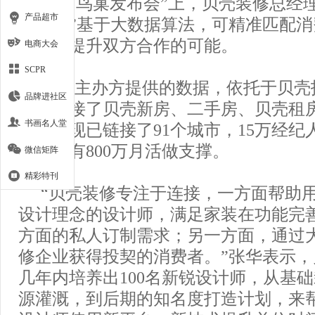
计’CHV鸟巢发布会”上，贝壳装修总经
产品超市
一设计”基于大数据算法，可精准匹配
将大大提升双方合作的可能。
电商大会
SCPR
来自主办方提供的数据，依托于贝壳
品牌进社区
修，承接了贝壳新房、二手房、贝壳租
书画名人堂
户量，现已链接了91个城市，15万经纪人
字典，有800万月活做支撑。
微信矩阵
精彩特刊
“贝壳装修专注于连接，一方面帮助
设计理念的设计师，满足家装在功能完
方面的私人订制需求；另一方面，通过
修企业获得投契的消费者。”张华表示
几年内培养出100名新锐设计师，从基
源灌溉，到后期的知名度打造计划，来