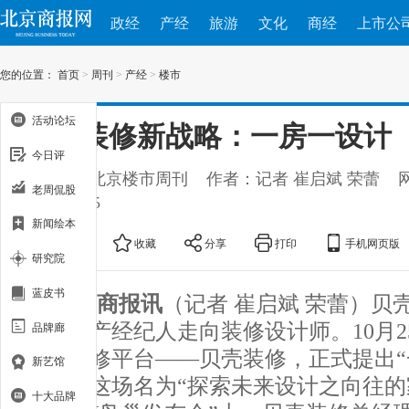
政经
产经
旅游
文化
商经
上市公
您的位置：
首页
>
周刊
>
产经
>
楼市
活动论坛
贝壳装修新战略：一房一设计
今日评
出处：新北京楼市周刊
作者：记者 崔启斌 荣蕾
老周侃股
2018-10-25
新闻绘本
大
中
小
收藏
分享
打印
手机网页版
研究院
蓝皮书
北京商报讯
（记者 崔启斌 荣蕾）贝
从房地产经纪人走向装修设计师。10月2
品牌廊
旗下装修平台——贝壳装修，正式提出“
新艺馆
念，在这场名为“探索未来设计之向往的
十大品牌