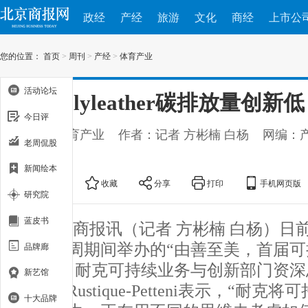
政经
产经
旅游
文化
商经
上市公
您的位置：
首页
>
周刊
>
产经
>
体育产业
活动论坛
耐克Flyleather碳排放量创新低
今日评
出处：体育产业
作者：记者 方彬楠 白杨
网编：
老周侃股
23
新闻绘本
大
中
小
收藏
分享
打印
手机网页版
研究院
蓝皮书
北京商报讯（记者 方彬楠 白杨）日前
夏时装周期间举办的“由善至美，首届
品牌廊
坛”上，耐克可持续业务与创新部门资深总监V
新艺馆
Nacpil Rustique-Petteni表示，“
十大品牌