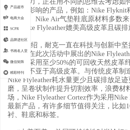
新的动力，正在用不同的思维去考虑如
产品超市
少环境影响的产品，例如：Nike Flykn
少废料、Nike Air气垫鞋底原材料多
电商大会
新的Nike Flyleather媲美高级皮革且
SCPR
品牌进社区
据介绍，耐克一直在科技与创新中坚
书画名人堂
理念。在此次活动中展出的Nike Flylea
子，它采用至少50%的可回收天然皮革
微信矩阵
触感均不亚于高级皮革。与传统皮革制
精彩特刊
Nike Flyleather耗水量更少且碳排
磨，呈卷状制作提升切割效率，浪费材
场，Nike Flyleather Cortez作为采用Nike
最新产品，有许多细节值得关注，比如1
衬、鞋底和标签。