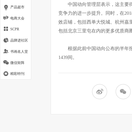
中国动向管理层表示，这主要
产品超市
竞争力的进一步提升。同时，在20
电商大会
效店铺，包括西单大悦城、杭州嘉
SCPR
包括北京三里屯在内的更多优质商
品牌进社区
根据此前中国动向公布的半年报显
书画名人堂
1439间。
微信矩阵
精彩特刊