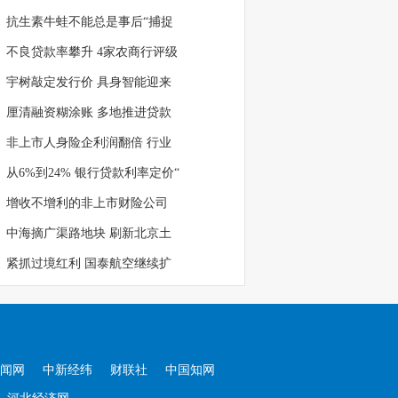
抗生素牛蛙不能总是事后“捕捉
不良贷款率攀升 4家农商行评级
宇树敲定发行价 具身智能迎来
厘清融资糊涂账 多地推进贷款
非上市人身险企利润翻倍 行业
从6%到24% 银行贷款利率定价“
增收不增利的非上市财险公司
中海摘广渠路地块 刷新北京土
紧抓过境红利 国泰航空继续扩
闻网
中新经纬
财联社
中国知网