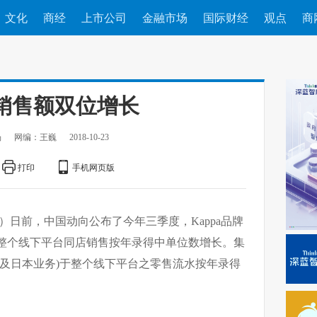
文化
商经
上市公司
金融市场
国际财经
观点
商
铺销售额双位增长
杨
网编：王巍
2018-10-23
打印
手机网页版
杨）日前，中国动向公布了今年三季度，Kappa品牌
务)整个线下平台同店销售按年录得中单位数增长。集
a童装及日本业务)于整个线下平台之零售流水按年录得