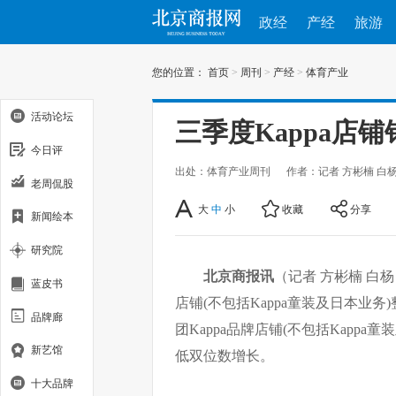
政经
产经
旅游
您的位置：
首页
>
周刊
>
产经
>
体育产业
活动论坛
三季度Kappa店
今日评
出处：体育产业周刊
作者：记者 方彬楠 白
老周侃股
大
中
小
收藏
分享
新闻绘本
研究院
北京商报讯
（记者 方彬楠 白
蓝皮书
店铺(不包括Kappa童装及日本业
品牌廊
团Kappa品牌店铺(不包括Kapp
新艺馆
低双位数增长。
十大品牌