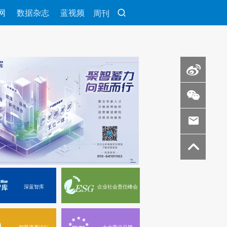
网
数据杂志
蓝视频
周刊
深蓝智库
企业社会责任峰会
智慧康养论坛
十大商业品牌