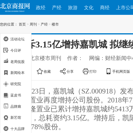
政经
产经
旅游
文化
商经
上市公
您的位置：
首页
>
周刊
>
产经
>
楼市
活动论坛
恒大斥3.15亿增持嘉凯城 拟继
今日评
出处：新北京楼市周刊
作者：
网编：财经新闻中
老周侃股
大
中
小
收藏
分享
打印
手机网页版
新闻绘本
研究院
10月23日，嘉凯城（SZ.000918
蓝皮书
东凯隆置业再度增持公司股份。2018年7月
品牌廊
日，凯隆置业已累计增持嘉凯城约5413
股本3%，总耗资约3.15亿。增持后，
新艺馆
凯城55.78%股份。
十大品牌