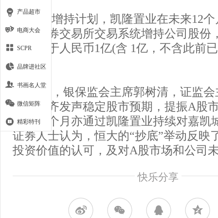
产品超市
根据增持计划，凯隆置业在未来12
电商大会
深圳证券交易所交易系统增持公司股份
额不低于人民币1亿(含 1亿，不含此前
SCPR
金额)。
品牌进社区
书画名人堂
近日，银保监会主席郭树清，证监会
微信矩阵
管层齐齐发声稳定股市预期，提振A股
在近三个月亦通过凯隆置业持续对嘉凯
精彩特刊
证券人士认为，恒大的“抄底”举动反映
投资价值的认可，及对A股市场和公司
快乐分享