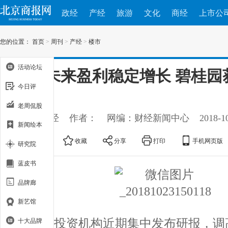
政经
产经
旅游
文化
商经
上市公
您的位置：
首页
>
周刊
>
产经
>
楼市
活动论坛
看好未来盈利稳定增长 碧桂园
今日评
评级
老周侃股
出处：产经
作者：
网编：财经新闻中心
2018-1
新闻绘本
大
中
小
收藏
分享
打印
手机网页版
研究院
蓝皮书
品牌廊
新艺馆
多家投资机构近期集中发布研报，调
十大品牌