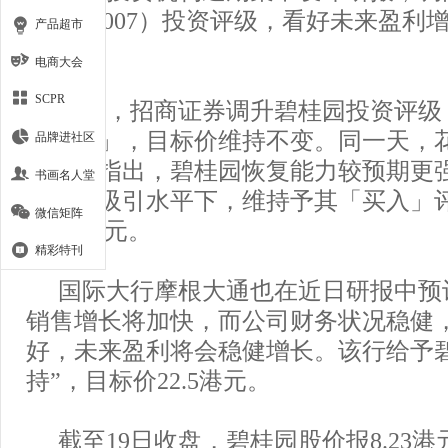
（HK.2007）投资评级，看好未来盈
产品超市
入。
电商大会
SCPR
本周，招商证券调升碧桂园投资评级
「买入」，目标价维持不变。同一天，
品牌进社区
究报告指出，碧桂园恢复能力较预期更
书画名人堂
回落至吸引水平下，维持予其「买入」
微信矩阵
18.33港元。
精彩特刊
国际大行摩根大通也在近日研报中预
销售增长将加快，而公司财务状况稳健
好，未来盈利将会稳健增长。该行给予
持”，目标价22.5港元。
截至19日收盘，碧桂园股价报8.23港元