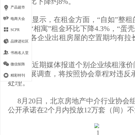
交量环比下降约8%。
产品超市
统计显示，在租金方面，“自如”整租
电商大会
5.5%，“相寓”租金环比下降4.3%，“
SCPR
0.1%。各企业出租房屋的空置期均有拉
品牌进社区
慎；
书画名人堂
针对近期媒体报道个别企业续租涨价
微信矩阵
已经开展调查，将按照协会章程对违反
精彩特刊
处理。
8月20日，北京房地产中介行业协会
公开承诺在2个月内投放12万套（间）