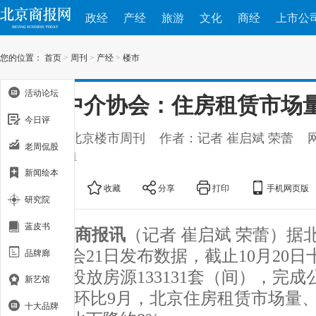
政经
产经
旅游
文化
商经
上市公
您的位置：
首页
>
周刊
>
产经
>
楼市
活动论坛
北京中介协会：住房租赁市场
今日评
出处：新北京楼市周刊
作者：记者 崔启斌 荣蕾
老周侃股
2018-10-21
新闻绘本
大
中
小
收藏
分享
打印
手机网页版
研究院
蓝皮书
北京商报讯
（记者 崔启斌 荣蕾）据
行业协会21日发布数据，截止10月20
品牌廊
业累计投放房源133131套（间），完
新艺馆
1.1倍，环比9月，北京住房租赁市场量
十大品牌