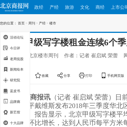
政经
产经
旅游
文化
商经
上市公
您的位置：
首页
>
周刊
>
产经
>
楼市
活动论坛
北京甲级写字楼租金连续6个季
今日评
出处：新北京楼市周刊
作者：记者 崔启斌 荣蕾
老周侃股
10-17
新闻绘本
大
中
小
收藏
分享
打印
手机网页版
研究院
蓝皮书
北京商报讯
（记者 崔启斌 荣蕾）日
品牌廊
第一太平戴维斯发布2018年三季度华北
新艺馆
究报告。报告显示，北京甲级写字楼平
个季度环比增长，达到人民币每平方米每月
十大品牌