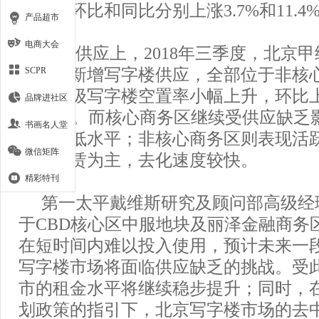
金指数环比和同比分别上涨3.7%和11.4
产品超市
电商大会
新增供应上，2018年三季度，北京
来三座新增写字楼供应，全部位于非核
SCPR
全市甲级写字楼空置率小幅上升，环比上
品牌进社区
至6.5%。而核心商务区继续受供应缺
书画名人堂
持在极低水平；非核心商务区则表现活
微信矩阵
面积租赁为主，去化速度较快。
精彩特刊
第一太平戴维斯研究及顾问部高级经
于CBD核心区中服地块及丽泽金融商务
在短时间内难以投入使用，预计未来一
写字楼市场将面临供应缺乏的挑战。受
市的租金水平将继续稳步提升；同时，
划政策的指引下，北京写字楼市场的去