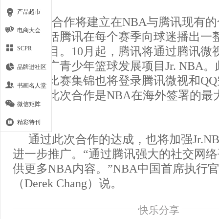
产品超市
此次合作将建立在NBA与腾讯现有
电商大会
上。包括腾讯在每个赛季向球迷播出一
播和节目。10月起，腾讯将通过腾讯微
SCPR
共同推广青少年篮球发展项目Jr. NBA
品牌进社区
直播和比赛集锦也将登录腾讯微视和QQ
书画名人堂
的是，此次合作是NBA在海外签署的最
微信矩阵
关系。
精彩特刊
通过此次合作的达成，也将加强Jr.N
进一步推广。“通过腾讯强大的社交网
供更多NBA内容。”NBA中国首席执行
（Derek Chang）说。
快乐分享