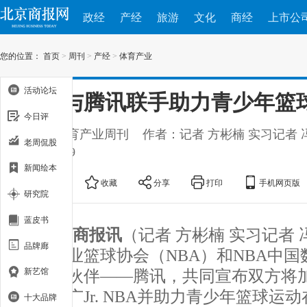
政经
产经
旅游
文化
商经
上市公
您的位置：
首页
>
周刊
>
产经
>
体育产业
活动论坛
NBA与腾讯联手助力青少年篮
今日评
出处：体育产业周刊
作者：记者 方彬楠 实习记者 
老周侃股
2018-10-09
新闻绘本
大
中
小
收藏
分享
打印
手机网页版
研究院
蓝皮书
北京商报讯
（记者 方彬楠 实习记者 
品牌廊
美国职业篮球协会（NBA）和NBA中
新艺馆
方合作伙伴——腾讯，共同宣布双方将
共同推广Jr. NBA并助力青少年篮球运
十大品牌