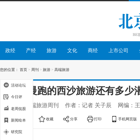
政经
产经
旅游
文化
商经
上市公司
您的位置：
首页
>
周刊
>
旅游
>
高端旅游
活动论坛
小步慢跑的西沙旅游还有多少
今日评
出处：高端旅游周刊
作者：记者 关子辰
网编：
老周侃股
大
中
小
收藏
分享
打印
手机网页版
新闻绘本
研究院