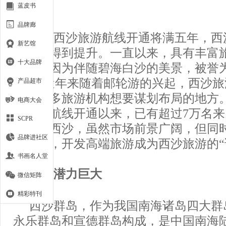
蓝皮书
品牌廊
距离西沙旅游航线开通将满五年，西
新艺馆
再一次得到提升。一直以来，具有丰富
十大品牌
群岛，因为伴随碧海白沙的美景，被誉
夫”。近年来随着邮轮游的兴起，西沙
产品超市
成为很多旅游机构想要谋划布局的地方。自
电商大会
沙旅游航线开通以来，已有超过7万名
SCPR
客到访西沙，虽然市场前景广阔，但同
品牌进社区
境制约，开发高端旅游成为西沙旅游的“
书画名人堂
市场潜力巨大
微信矩阵
精彩特刊
西沙群岛，作为我国南海诸岛四大群
永乐群岛和宣德群岛构成，是中国南海