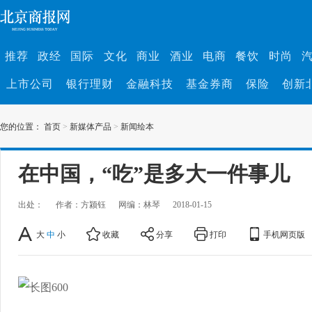
推荐
政经
国际
文化
商业
酒业
电商
餐饮
时尚
上市公司
银行理财
金融科技
基金券商
保险
创新
您的位置：
首页
>
新媒体产品
>
新闻绘本
在中国，“吃”是多大一件事儿
出处：
作者：方颍钰
网编：林琴
2018-01-15
大
中
小
收藏
分享
打印
手机网页版