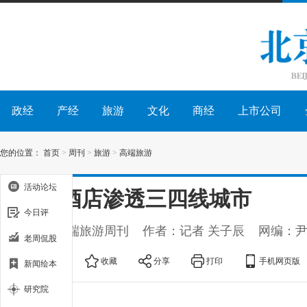
政经
产经
旅游
文化
商经
上市公司
您的位置：
首页
>
周刊
>
旅游
>
高端旅游
活动论坛
高端酒店渗透三四线城市
今日评
出处：高端旅游周刊
作者：记者 关子辰
网编：
老周侃股
大
中
小
收藏
分享
打印
手机网页版
新闻绘本
研究院