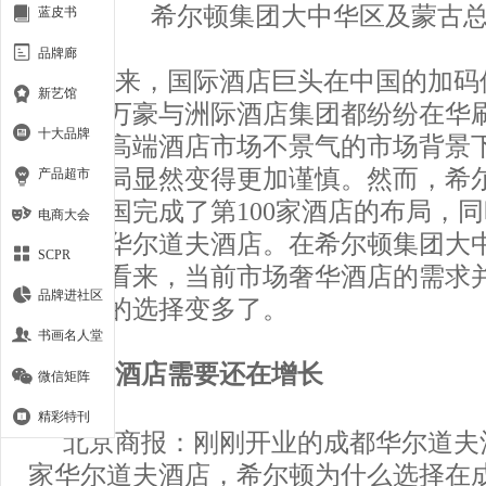
希尔顿集团大中华区及蒙古
蓝皮书
品牌廊
今年来，国际酒店巨头在中国的加码
新艺馆
阶段，万豪与洲际酒店集团都纷纷在华
十大品牌
在当前高端酒店市场不景气的市场背景
场的布局显然变得更加谨慎。然而，希
产品超市
仅在中国完成了第100家酒店的布局，
电商大会
第三家华尔道夫酒店。在希尔顿集团大
SCPR
裁钱进看来，当前市场奢华酒店的需求
品牌进社区
是游客的选择变多了。
书画名人堂
高端酒店需要还在增长
微信矩阵
精彩特刊
北京商报：刚刚开业的成都华尔道夫
家华尔道夫酒店，希尔顿为什么选择在