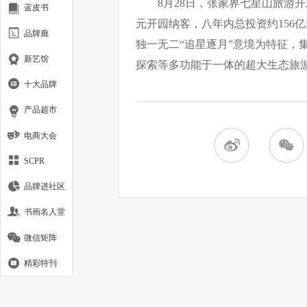
8月28日，张家界七星山旅游
蓝皮书
元开园纳客，八年内总投资约156
品牌廊
独一无二“追星逐月”意境为特征，
新艺馆
探索等多功能于一体的超大生态旅游
十大品牌
产品超市
电商大会
SCPR
品牌进社区
书画名人堂
微信矩阵
精彩特刊