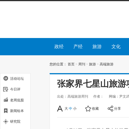
政经
产经
旅游
文化
您的位置：
首页
>
周刊
>
旅游
>
高端旅游
活动论坛
张家界七星山旅游
今日评
出处：高端旅游周刊
作者：
网编：尹文
老周侃股
大
中
小
收藏
分享
新闻绘本
研究院