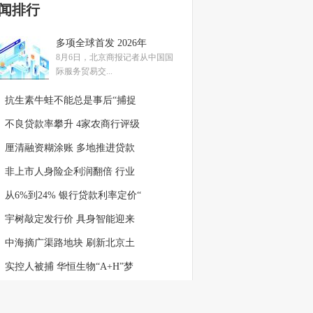
闻排行
多项全球首发 2026年
8月6日，北京商报记者从中国国
际服务贸易交...
抗生素牛蛙不能总是事后“捕捉
不良贷款率攀升 4家农商行评级
厘清融资糊涂账 多地推进贷款
非上市人身险企利润翻倍 行业
从6%到24% 银行贷款利率定价“
宇树敲定发行价 具身智能迎来
中海摘广渠路地块 刷新北京土
实控人被捕 华恒生物“A+H”梦
股民加杠杆要适度且可控