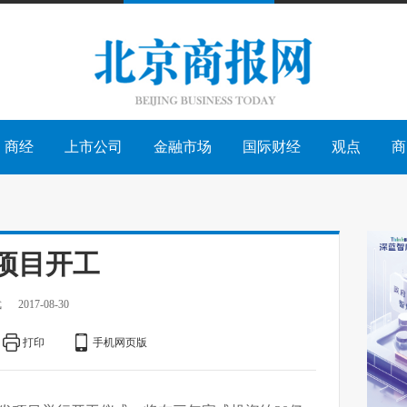
商经
上市公司
金融市场
国际财经
观点
商
项目开工
武
2017-08-30
打印
手机网页版