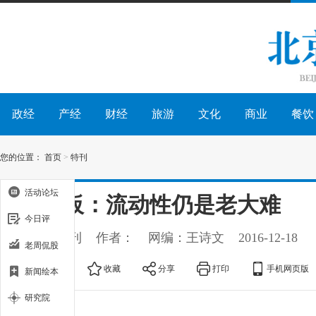
政经
产经
财经
旅游
文化
商业
餐饮
您的位置：
首页
>
特刊
活动论坛
新三板：流动性仍是老大难
今日评
出处：特刊
作者：
网编：王诗文
2016-12-18
老周侃股
大
中
小
收藏
分享
打印
手机网页版
新闻绘本
研究院