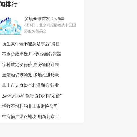
闻排行
多项全球首发 2026年
8月6日，北京商报记者从中国国
际服务贸易交...
抗生素牛蛙不能总是事后“捕捉
不良贷款率攀升 4家农商行评级
宇树敲定发行价 具身智能迎来
厘清融资糊涂账 多地推进贷款
非上市人身险企利润翻倍 行业
从6%到24% 银行贷款利率定价“
增收不增利的非上市财险公司
中海摘广渠路地块 刷新北京土
紧抓过境红利 国泰航空继续扩