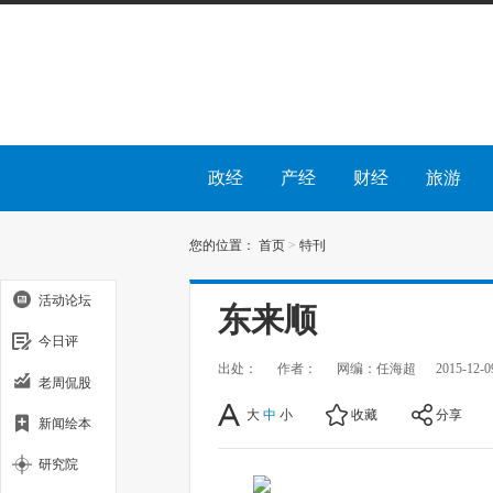
政经
产经
财经
旅游
您的位置：
首页
>
特刊
活动论坛
东来顺
今日评
出处：
作者：
网编：任海超
2015-12-0
老周侃股
大
中
小
收藏
分享
新闻绘本
研究院