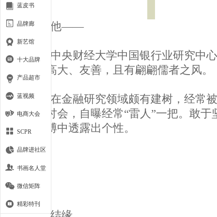
蓝皮书
品牌廊
他——
新艺馆
中央财经大学中国银行业研究中心
十大品牌
博士。高大、友善，且有翩翩儒者之风。
产品超市
蓝视频
在金融研究领域颇有建树，经常被
金融研讨会，自曝经常“雷人”一把。敢于
电商大会
学识渊博中透露出个性。
SCPR
品牌进社区
书画名人堂
微信矩阵
精彩特刊
结缘