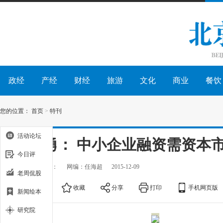
政经
产经
财经
旅游
文化
商业
餐饮
您的位置：
首页
>
特刊
活动论坛
郭田勇： 中小企业融资需资本
今日评
出处：
作者：
网编：任海超
2015-12-09
老周侃股
大
中
小
收藏
分享
打印
手机网页版
新闻绘本
研究院