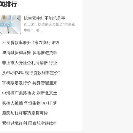
闻排行
抗生素牛蛙不能总是事
连日来，媒体的调查报道“抗生素
牛蛙”，引...
不良贷款率攀升 4家农商行评级
厘清融资糊涂账 多地推进贷款
非上市人身险企利润翻倍 行业
从6%到24% 银行贷款利率定价“
宇树敲定发行价 具身智能迎来
中海摘广渠路地块 刷新北京土
实控人被捕 华恒生物“A+H”梦
股民加杠杆要适度且可控
紧抓过境红利 国泰航空继续扩