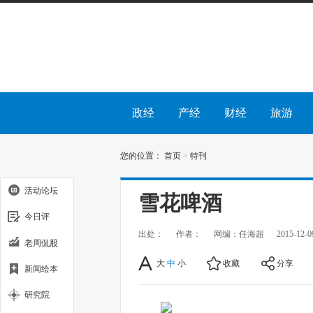
政经
产经
财经
旅游
您的位置：
首页
>
特刊
活动论坛
雪花啤酒
今日评
出处：
作者：
网编：任海超
2015-12-0
老周侃股
大
中
小
收藏
分享
新闻绘本
研究院