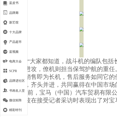
蓝皮书
品牌廊
新艺馆
十大品牌
产品超市
蓝视频
“大家都知道，战斗机的编队包括
电商大会
机负责进攻，僚机则担当保驾护航的重任
SCPR
而言，销售即为长机，售后服务如同它的
品牌进社区
驾护航，齐头并进，共同赢得在中国市场
书画名人堂
功。”日前，宝马（中国）汽车贸易有限
总裁康波在接受记者采访时表现出了对宝
微信矩阵
信心。
精彩特刊