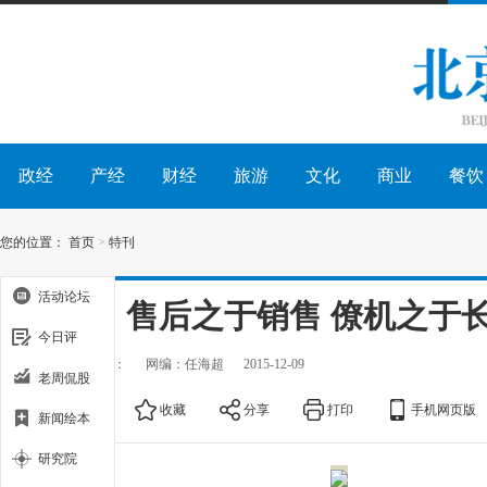
政经
产经
财经
旅游
文化
商业
餐饮
您的位置：
首页
>
特刊
活动论坛
宝马：售后之于销售 僚机之于
今日评
出处：
作者：
网编：任海超
2015-12-09
老周侃股
大
中
小
收藏
分享
打印
手机网页版
新闻绘本
研究院