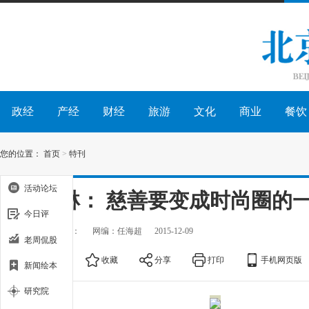
政经
产经
财经
旅游
文化
商业
餐饮
您的位置：
首页
>
特刊
活动论坛
张梓琳： 慈善要变成时尚圈的
今日评
出处：
作者：
网编：任海超
2015-12-09
老周侃股
大
中
小
收藏
分享
打印
手机网页版
新闻绘本
研究院