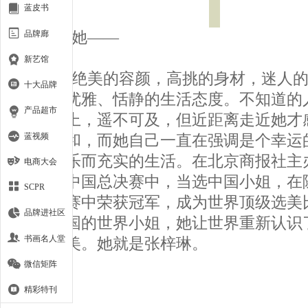
蓝皮书
品牌廊
她——
新艺馆
绝美的容颜，高挑的身材，迷人的
十大品牌
着装，优雅、恬静的生活态度。不知道的
产品超市
高高在上，遥不可及，但近距离走近她才
蓝视频
情和亲和，而她自己一直在强调是个幸运
向往快乐而充实的生活。在北京商报社主办
电商大会
界小姐中国总决赛中，当选中国小姐，在
SCPR
姐总决赛中荣获冠军，成为世界顶级选美
品牌进社区
来自中国的世界小姐，她让世界重新认识
书画名人堂
了东方美。她就是张梓琳。
微信矩阵
精彩特刊