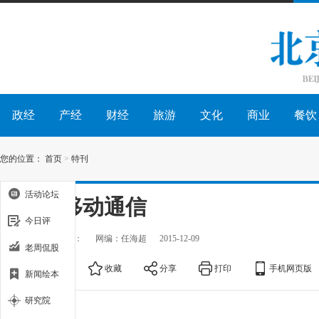
政经
产经
财经
旅游
文化
商业
餐饮
您的位置：
首页
>
特刊
活动论坛
中国移动通信
今日评
出处：
作者：
网编：任海超
2015-12-09
老周侃股
大
中
小
收藏
分享
打印
手机网页版
新闻绘本
研究院