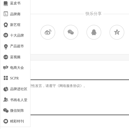
蓝皮书
快乐分享
品牌廊
新艺馆
十大品牌
产品超市
蓝视频
电商大会
网友评论
SCPR
品牌进社区
书画名人堂
微信矩阵
精彩特刊
登录
|
注册