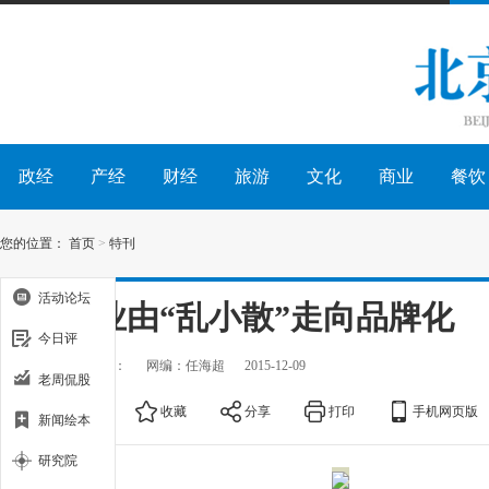
政经
产经
财经
旅游
文化
商业
餐饮
您的位置：
首页
>
特刊
活动论坛
餐饮业由“乱小散”走向品牌化
今日评
出处：
作者：
网编：任海超
2015-12-09
老周侃股
大
中
小
收藏
分享
打印
手机网页版
新闻绘本
研究院