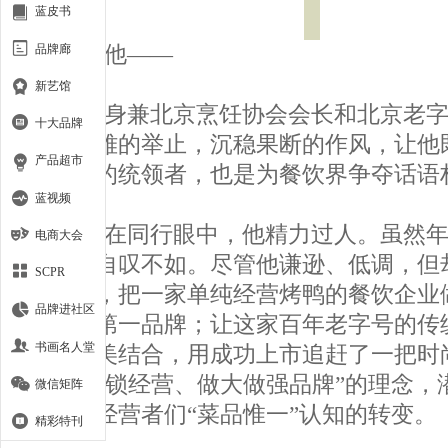
蓝皮书
品牌廊
他——
新艺馆
身兼北京烹饪协会会长和北京老字
十大品牌
温文尔雅的举止，沉稳果断的作风，让他
产品超市
号企业的统领者，也是为餐饮界争夺话语
蓝视频
在同行眼中，他精力过人。虽然年
电商大会
年轻人自叹不如。尽管他谦逊、低调，但
SCPR
的智慧，把一家单纯经营烤鸭的餐饮企业
品牌进社区
饮业的第一品牌；让这家百年老字号的传
书画名人堂
市场完美结合，用成功上市追赶了一把时
倡的“连锁经营、做大做强品牌”的理念，
微信矩阵
着餐饮经营者们“菜品惟一”认知的转变。
精彩特刊