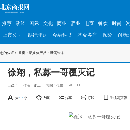
推荐
政经
国际
文化
商业
酒业
电商
餐饮
时尚
上市公司
银行理财
金融科技
基金券商
保险
创新
您的位置：
首页
>
新媒体产品
>
新闻绘本
徐翔，私募一哥覆灭记
出处：
作者：张玉
网编：张兰
2015-11-11
大
中
小
收藏
分享
打印
手机网页版