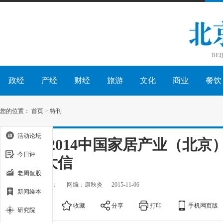
政经
产经
财经
旅游
文化
商业
餐饮
您的位置：
首页
>
特刊
活动论坛
2013-2014中国家居产业（北
今日评
牌：大信
老周侃股
出处：
作者：
网编：康秋炎
2015-11-06
新闻绘本
大
中
小
收藏
分享
打印
手机网页版
研究院