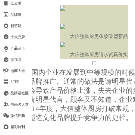
蓝皮书
品牌廊
新艺馆
大信整体厨房条纹吸塑新品
十大品牌
产品超市
大信整体厨房追求货真价实
蓝视频
电商大会
国内企业在发展到中等规模的时候
颈——品牌推广。通常的做法是请明星代
SCPR
如此就会导致产品价格上涨，失去企业的
品牌进社区
广告不请明星代言，顾客又不知道，企业
书画名人堂
2013-2014年度，大信整体厨房打破常
微信矩阵
条通过塑造文化品牌提升竞争力的捷径。
精彩特刊