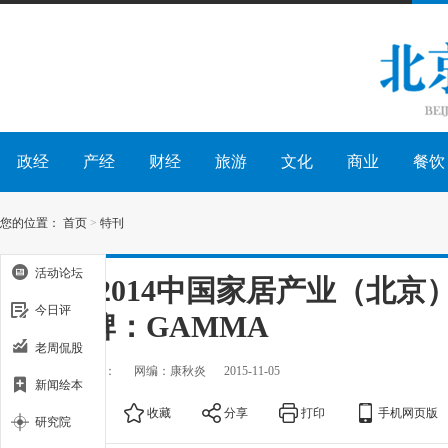
政经
产经
财经
旅游
文化
商业
餐饮
您的位置：
首页
>
特刊
活动论坛
2013-2014中国家居产业（北
今日评
居品牌：GAMMA
老周侃股
出处：
作者：
网编：康秋炎
2015-11-05
新闻绘本
大
中
小
收藏
分享
打印
手机网页版
研究院