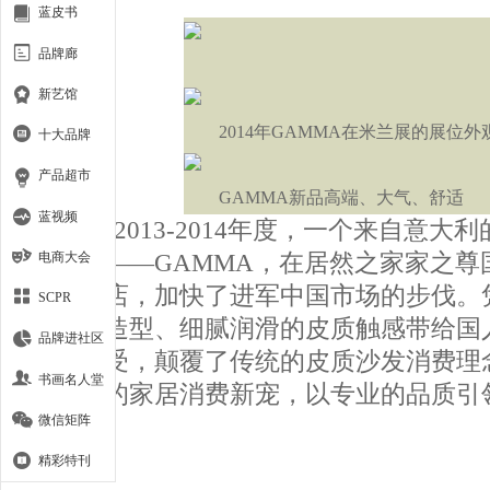
蓝皮书
品牌廊
新艺馆
2014年GAMMA在米兰展的展位外
十大品牌
产品超市
GAMMA新品高端、大气、舒适
蓝视频
2013-2014年度，一个来自意大
电商大会
发品牌——GAMMA，在居然之家家之尊
出专卖店，加快了进军中国市场的步伐。
SCPR
的外观造型、细腻润滑的皮质触感带给国
品牌进社区
沙发享受，颠覆了传统的皮质沙发消费理
书画名人堂
年新贵的家居消费新宠，以专业的品质引
微信矩阵
费主流。
精彩特刊