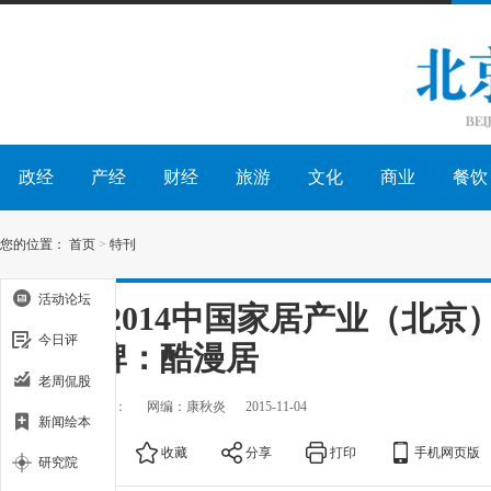
政经
产经
财经
旅游
文化
商业
餐饮
您的位置：
首页
>
特刊
活动论坛
2013-2014中国家居产业（北
今日评
具品牌：酷漫居
老周侃股
出处：
作者：
网编：康秋炎
2015-11-04
新闻绘本
大
中
小
收藏
分享
打印
手机网页版
研究院