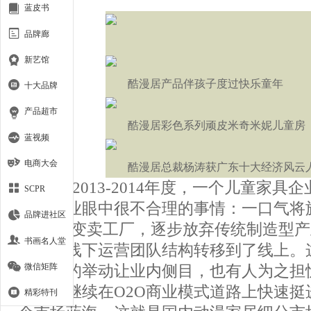
蓝皮书
品牌廊
新艺馆
酷漫居产品伴孩子度过快乐童年
十大品牌
产品超市
酷漫居彩色系列顽皮米奇米妮儿童房
蓝视频
电商大会
酷漫居总裁杨涛获广东十大经济风云
2013-2014年度，一个儿童家具
SCPR
传统企业眼中很不合理的事情：一口气将
品牌进社区
了2/3；变卖工厂，逐步放弃传统制造型
书画名人堂
商，将线下运营团队结构转移到了线上。
微信矩阵
理出牌的举动让业内侧目，也有人为之担
持己见继续在O2O商业模式道路上快速挺
精彩特刊