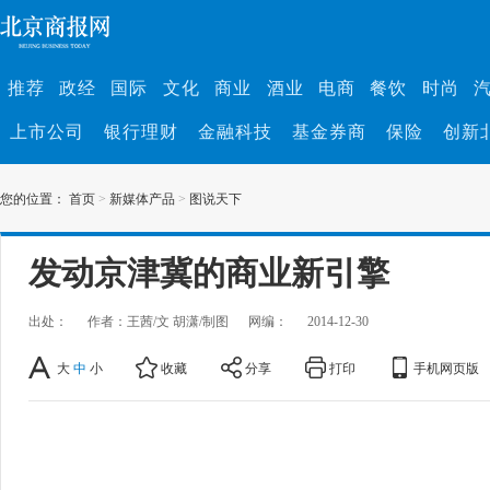
推荐
政经
国际
文化
商业
酒业
电商
餐饮
时尚
上市公司
银行理财
金融科技
基金券商
保险
创新
您的位置：
首页
>
新媒体产品
>
图说天下
发动京津冀的商业新引擎
出处：
作者：王茜/文 胡潇/制图
网编：
2014-12-30
大
中
小
收藏
分享
打印
手机网页版